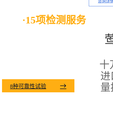
咨询详
莺歌
·15项检测服务
专业化检测，细致化运营，
每件产品的品质都严谨苛求 不允许丝毫差错
十
进
量

8种可靠性试验

7项产品测试指标