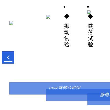
◆
◆
振
跌
动
落
试
试
验
验

振动试验台
B&K音频分